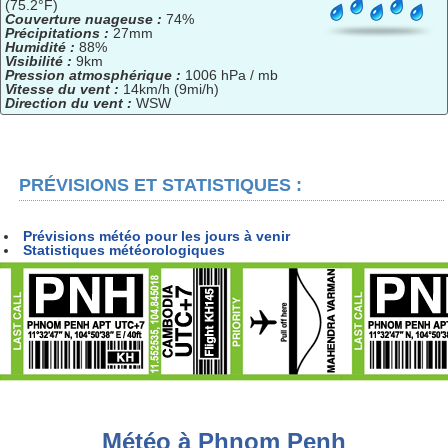
(75.2°F)
Couverture nuageuse :
74%
Précipitations :
27mm
Humidité :
88%
Visibilité :
9km
Pression atmosphérique :
1006 hPa / mb
Vitesse du vent :
14km/h (9mi/h)
Direction du vent :
WSW
PRÉVISIONS ET STATISTIQUES :
Prévisions météo pour les jours à venir
Statistiques météorologiques
Météo à Phnom Penh