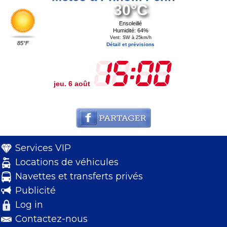
30°C
Ensoleillé
Humidité: 64%
Vent: SW à 25km/h
85°F
Détail et prévisions
jeu. 6 août
Services VIP
Locations de véhicules
Navettes et transferts privés
Publicité
Log in
Contactez-nous