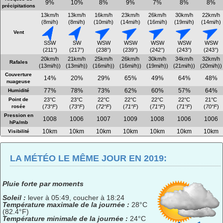
9%
10%
8%
9%
7%
8%
8%
précipitations
13km/h
13km/h
16km/h
23km/h
26km/h
30km/h
22km/h
(8mi/h)
(8mi/h)
(10mi/h)
(14mi/h)
(16mi/h)
(19mi/h)
(14mi/h)
Vent
SSW
SW
WSW
WSW
WSW
WSW
WSW
(211°)
(217°)
(238°)
(239°)
(242°)
(243°)
(243°)
20km/h
21km/h
25km/h
26km/h
30km/h
34km/h
32km/h
Rafales
(13mi/h))
(13mi/h))
(16mi/h))
(16mi/h))
(19mi/h))
(21mi/h))
(20mi/h))
Couverture
14%
20%
29%
65%
49%
64%
48%
nuageuse
77%
78%
73%
62%
60%
57%
64%
Humidité
Point de
23°C
23°C
22°C
22°C
22°C
22°C
21°C
rosée
(
73°F
)
(
73°F
)
(
72°F
)
(
71°F
)
(
71°F
)
(
71°F
)
(
70°F
)
Pression en
1008
1006
1007
1009
1008
1006
1006
hPa/mb
10km
10km
10km
10km
10km
10km
10km
Visibilité
LA MÉTÉO LE MÊME JOUR EN 2019:
Pluie forte par moments
Soleil :
lever à 05:49, coucher à 18:24
Température maximale de la journée :
28°C
(82.4°F)
Température minimale de la journée :
24°C