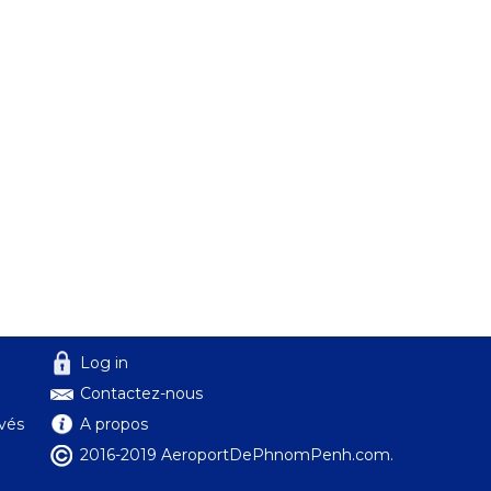
Log in
Contactez-nous
ivés
A propos
2016-2019 AeroportDePhnomPenh.com.