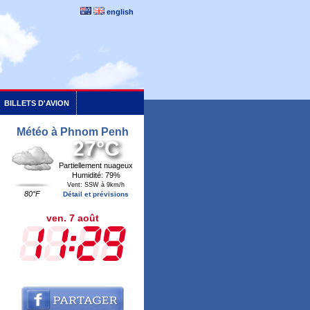
english
BILLETS D'AVION
Météo à Phnom Penh
27°C
Partiellement nuageux
Humidité: 79%
Vent: SSW à 9km/h
80°F
Détail et prévisions
ven. 7 août