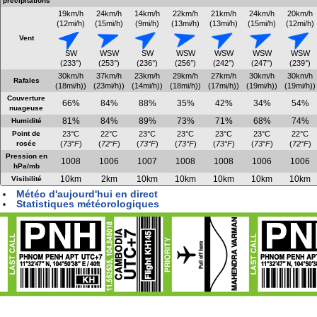
précipitations
19km/h
24km/h
14km/h
22km/h
21km/h
24km/h
20km/h
(12mi/h)
(15mi/h)
(9mi/h)
(13mi/h)
(13mi/h)
(15mi/h)
(12mi/h)
Vent
SW
WSW
SW
WSW
WSW
WSW
WSW
(233°)
(253°)
(236°)
(256°)
(242°)
(247°)
(239°)
30km/h
37km/h
23km/h
29km/h
27km/h
30km/h
30km/h
Rafales
(18mi/h))
(23mi/h))
(14mi/h))
(18mi/h))
(17mi/h))
(19mi/h))
(19mi/h))
Couverture
66%
84%
88%
35%
42%
34%
54%
nuageuse
81%
84%
89%
73%
71%
68%
74%
Humidité
Point de
23°C
22°C
23°C
23°C
23°C
23°C
22°C
rosée
(
73°F
)
(
72°F
)
(
73°F
)
(
73°F
)
(
73°F
)
(
73°F
)
(
72°F
)
Pression en
1008
1006
1007
1008
1008
1006
1006
hPa/mb
10km
2km
10km
10km
10km
10km
10km
Visibilité
Météo d'aujourd'hui en direct
Statistiques météorologiques