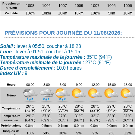
Pression en
1008
1006
1007
1009
1007
1005
1006
hPa/mb
10km
10km
10km
10km
10km
5km
10km
Visibilité
PRÉVISIONS POUR JOURNÉE DU 11/08/2026:
Soleil :
lever à 05:50, coucher à 18:23
Lune :
lever à 01:51, coucher à 15:15
Température maximale de la journée :
35°C (94°F)
Température minimale de la journée :
27°C (81°F)
Durée d'ensoleillement :
10.0 heures
Index UV :
9
Heure
00:00
3:00
6:00
9:00
12:00
15:00
18:00
Météo
26°C
25°C
25°C
28°C
28°C
29°C
28°C
Température
(
79°F
)
(
77°F
)
(
77°F
)
(
82°F
)
(
83°F
)
(
84°F
)
(
82°F
)
29°C
27°C
27°C
31°C
32°C
33°C
31°C
Température
(
84°F
)
(
81°F
)
(
81°F
)
(
88°F
)
(
89°F
)
(
91°F
)
(
87°F
)
ressentie
Précipitations
0.0mm
0.5mm
0.1mm
0.0mm
0.0mm
0.0mm
0.0mm
Risques de
18%
59%
38%
9%
9%
7%
12%