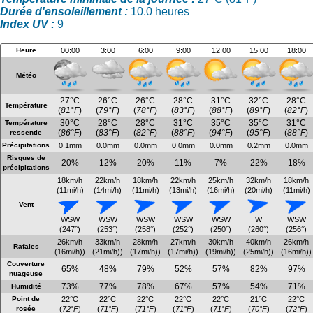
Durée d'ensoleillement :
10.0 heures
Index UV :
9
Heure
00:00
3:00
6:00
9:00
12:00
15:00
18:00
Météo
27°C
26°C
26°C
28°C
31°C
32°C
28°C
Température
(
81°F
)
(
79°F
)
(
78°F
)
(
83°F
)
(
88°F
)
(
89°F
)
(
82°F
)
30°C
28°C
28°C
31°C
35°C
35°C
31°C
Température
(
86°F
)
(
83°F
)
(
82°F
)
(
88°F
)
(
94°F
)
(
95°F
)
(
88°F
)
ressentie
Précipitations
0.1mm
0.0mm
0.0mm
0.0mm
0.0mm
0.2mm
0.0mm
Risques de
20%
12%
20%
11%
7%
22%
18%
précipitations
18km/h
22km/h
18km/h
22km/h
25km/h
32km/h
18km/h
(11mi/h)
(14mi/h)
(11mi/h)
(13mi/h)
(16mi/h)
(20mi/h)
(11mi/h)
Vent
WSW
WSW
WSW
WSW
WSW
W
WSW
(247°)
(253°)
(258°)
(252°)
(250°)
(260°)
(256°)
26km/h
33km/h
28km/h
27km/h
30km/h
40km/h
26km/h
Rafales
(16mi/h))
(21mi/h))
(17mi/h))
(17mi/h))
(19mi/h))
(25mi/h))
(16mi/h))
Couverture
65%
48%
79%
52%
57%
82%
97%
nuageuse
73%
77%
78%
67%
57%
54%
71%
Humidité
Point de
22°C
22°C
22°C
22°C
22°C
21°C
22°C
rosée
(
72°F
)
(
71°F
)
(
71°F
)
(
71°F
)
(
71°F
)
(
70°F
)
(
72°F
)