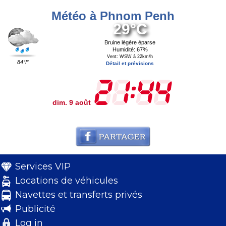
Météo à Phnom Penh
29°C
Bruine légère éparse
Humidité: 67%
Vent: WSW à 22km/h
84°F
Détail et prévisions
dim. 9 août
Services VIP
Locations de véhicules
Navettes et transferts privés
Publicité
Log in