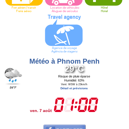
Météo à Phnom Penh
29°C
Risque de pluie éparse
Humidité: 63%
Vent: WSW à 23km/h
84°F
Détail et prévisions
ven. 7 août