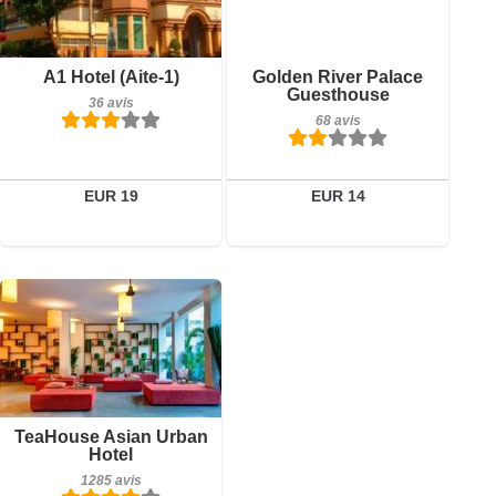
68 avis
Petit-déjeuner inclus
Détails
A1 Hotel (Aite-1)
Golden River Palace
36 avis
Guesthouse
36 avis
Réserver
68 avis
Détails
Réserver
EUR 19
EUR 14
1285 avis
Détails
TeaHouse Asian Urban
Hotel
Réserver
1285 avis