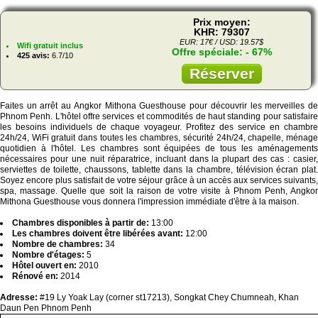
Prix moyen:
KHR: 79307
EUR: 17€ / USD: 19.57$
Wifi gratuit inclus
Offre spéciale: - 67%
425 avis:
6.7/10
Réserver
Faites un arrêt au Angkor Mithona Guesthouse pour découvrir les merveilles de
Phnom Penh. L'hôtel offre services et commodités de haut standing pour satisfaire
les besoins individuels de chaque voyageur. Profitez des service en chambre
24h/24, WiFi gratuit dans toutes les chambres, sécurité 24h/24, chapelle, ménage
quotidien à l'hôtel. Les chambres sont équipées de tous les aménagements
nécessaires pour une nuit réparatrice, incluant dans la plupart des cas : casier,
serviettes de toilette, chaussons, tablette dans la chambre, télévision écran plat.
Soyez encore plus satisfait de votre séjour grâce à un accès aux services suivants,
spa, massage. Quelle que soit la raison de votre visite à Phnom Penh, Angkor
Mithona Guesthouse vous donnera l'impression immédiate d'être à la maison.
Chambres disponibles à partir de:
13:00
Les chambres doivent être libérées avant:
12:00
Nombre de chambres:
34
Nombre d'étages:
5
Hôtel ouvert en:
2010
Rénové en:
2014
Adresse:
#19 Ly Yoak Lay (corner st17213), Songkat Chey Chumneah, Khan
Daun Pen Phnom Penh