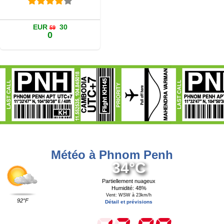
EUR
30
59
0
Météo à Phnom Penh
34°C
Partiellement nuageux
Humidité: 48%
Vent: WSW à 23km/h
92°F
Détail et prévisions