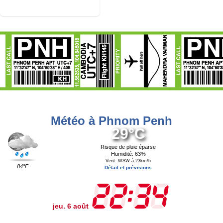
Météo à Phnom Penh
29°C
Risque de pluie éparse
Humidité: 63%
Vent: WSW à 23km/h
84°F
Détail et prévisions
jeu. 6 août