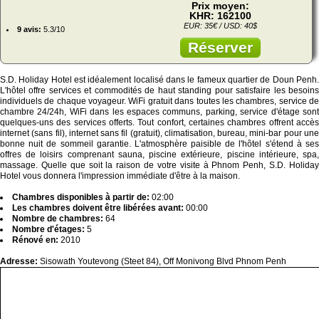
Prix moyen:
KHR: 162100
EUR: 35€ / USD: 40$
9 avis:
5.3/10
Réserver
S.D. Holiday Hotel est idéalement localisé dans le fameux quartier de Doun Penh.
L'hôtel offre services et commodités de haut standing pour satisfaire les besoins
individuels de chaque voyageur. WiFi gratuit dans toutes les chambres, service de
chambre 24/24h, WiFi dans les espaces communs, parking, service d'étage sont
quelques-uns des services offerts. Tout confort, certaines chambres offrent accès
internet (sans fil), internet sans fil (gratuit), climatisation, bureau, mini-bar pour une
bonne nuit de sommeil garantie. L'atmosphère paisible de l'hôtel s'étend à ses
offres de loisirs comprenant sauna, piscine extérieure, piscine intérieure, spa,
massage. Quelle que soit la raison de votre visite à Phnom Penh, S.D. Holiday
Hotel vous donnera l'impression immédiate d'être à la maison.
Chambres disponibles à partir de:
02:00
Les chambres doivent être libérées avant:
00:00
Nombre de chambres:
64
Nombre d'étages:
5
Rénové en:
2010
Adresse:
Sisowath Youtevong (Steet 84), Off Monivong Blvd Phnom Penh