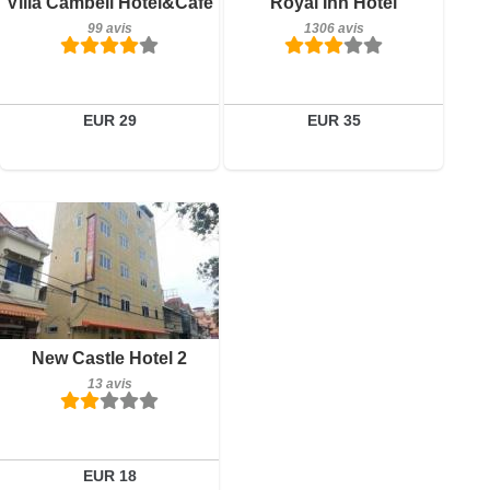
Villa Cambell Hotel&cafe
Royal Inn Hotel
99 avis
1306 avis
EUR 29
EUR 35
13 avis
Détails
New Castle Hotel 2
13 avis
Réserver
EUR 18