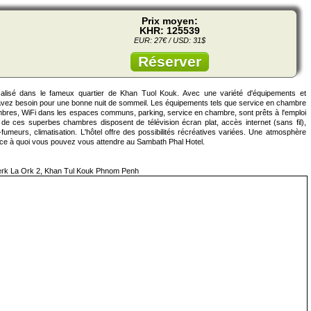
Prix moyen:
KHR: 125539
EUR: 27€ / USD: 31$
Réserver
calisé dans le fameux quartier de Khan Tuol Kouk. Avec une variété d'équipements et
us avez besoin pour une bonne nuit de sommeil. Les équipements tels que service en chambre
ambres, WiFi dans les espaces communs, parking, service en chambre, sont prêts à l'emploi
s de ces superbes chambres disposent de télévision écran plat, accès internet (sans fil),
n-fumeurs, climatisation. L'hôtel offre des possibilités récréatives variées. Une atmosphère
t ce à quoi vous pouvez vous attendre au Sambath Phal Hotel.
erk La Ork 2, Khan Tul Kouk Phnom Penh