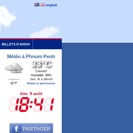
english
BILLETS D'AVION
Météo à Phnom Penh
33°C
Couvert
Humidité: 48%
Vent: W à 28km/h
92°F
Détail et prévisions
dim. 9 août