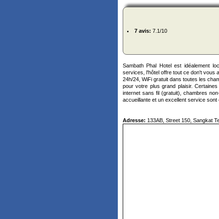
7 avis:
7.1/10
Sambath Phal Hotel est idéalement lo
services, l'hôtel offre tout ce don't vo
24h/24, WiFi gratuit dans toutes les ch
pour votre plus grand plaisir. Certaine
internet sans fil (gratuit), chambres no
accueillante et un excellent service son
Adresse:
133AB, Street 150, Sangkat T