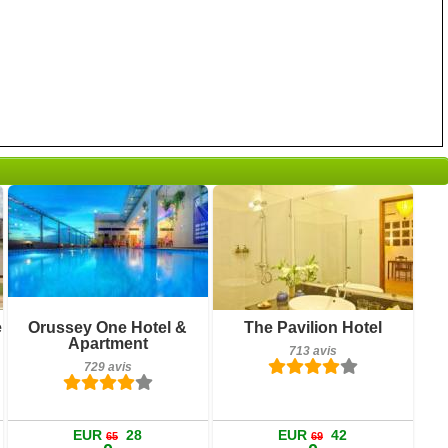
Petit-déjeuner inclus
Petit-déjeuner inclus
e
Orussey One Hotel &
The Pavilion Hotel
729 avis
713 avis
Apartment
713 avis
729 avis
Détails
Détails
Réserver
Réserver
EUR
28
EUR
42
65
69