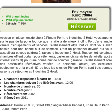
Prix moyen:
KHR: 79064
Wifi gratuit inclus
EUR: 17€ / USD: 19.51$
Petit-déjeuner inclus
316 avis:
7.3/10
Réserver
Avec un emplacement de choix à Phnom Penh, le Indochine 2 Hotel vous apporte
sur le pas de la porte tout ce que la ville a de mieux à offrir. Fort d'une ample
variété d'équipements et services, l'établissement offre tout ce dont vous avez
besoin pour une bonne nuit de sommeil. C'est un personnel dévoué qui vous
accueillera et vous guidera à travers le Indochine 2 Hotel. Tout confort, certaines
chambres offrent portant pour vêtements, casier, miroir, serviettes de toilette, accès
internet (sans fil) pour une bonne nuit de sommeil garantie. L'établissement offre
des possibilités récréatives variées. Le personnel amical, les excellents
équipements et la proximité de tous les sites de Phnom Penh, sont trois bonnes
raisons de séjourner au Indochine 2 Hotel.
Chambres disponibles à partir de:
14:00
Les chambres doivent être libérées avant:
12:00
Nombre de chambres:
30
Nombre d'étages:
3
Hôtel ouvert en:
2002
Rénové en:
2011
Adresse:
House 28 & 30, Street 130, Sangkat Phsar Kandal 1, Khan Daun Penh
12000 Phnom Penh