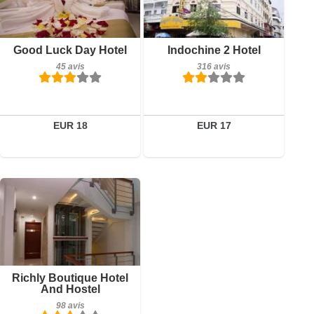
Petit-déjeuner inclus
Petit-déjeuner inclus
Good Luck Day Hotel
Indochine 2 Hotel
45 avis
316 avis
45 avis
316 avis
Détails
Détails
Réserver
Réserver
EUR 18
EUR 17
Petit-déjeuner inclus
Richly Boutique Hotel
98 avis
And Hostel
98 avis