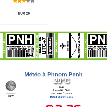
Détails
Réserver
EUR 26
Météo à Phnom Penh
29°C
Clair
Humidité: 66%
Vent: WSW à 20km/h
84°F
Détail et prévisions