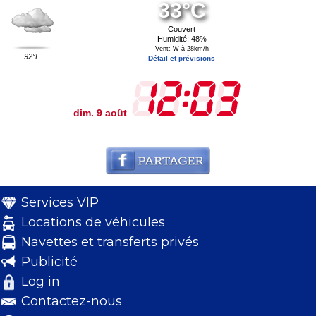
33°C
Couvert
Humidité: 48%
Vent: W à 28km/h
92°F
Détail et prévisions
dim. 9 août
Services VIP
Locations de véhicules
Navettes et transferts privés
Publicité
Log in
Contactez-nous