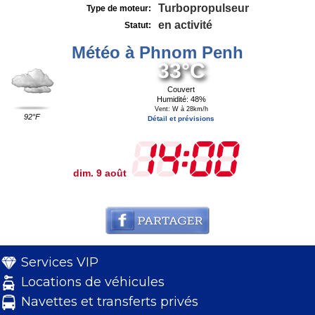
Turbopropulseur
Type de moteur:
en activité
Statut:
Météo à Phnom Penh
33°C
Couvert
Humidité: 48%
Vent: W à 28km/h
92°F
Détail et prévisions
dim. 9 août
Services VIP
Locations de véhicules
Navettes et transferts privés