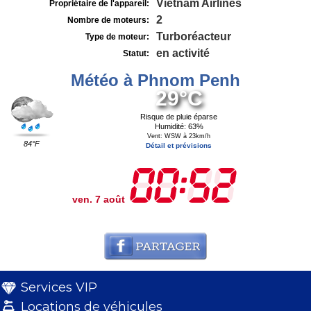
Vietnam Airlines
Propriétaire de l'appareil:
2
Nombre de moteurs:
Turboréacteur
Type de moteur:
en activité
Statut:
Météo à Phnom Penh
29°C
Risque de pluie éparse
Humidité: 63%
Vent: WSW à 23km/h
84°F
Détail et prévisions
ven. 7 août
Services VIP
Locations de véhicules