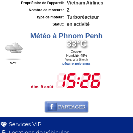
Vietnam Airlines
Propriétaire de l'appareil:
2
Nombre de moteurs:
Turboréacteur
Type de moteur:
en activité
Statut:
Météo à Phnom Penh
33°C
Couvert
Humidité: 48%
Vent: W à 28km/h
92°F
Détail et prévisions
dim. 9 août
Services VIP
Locations de véhicules