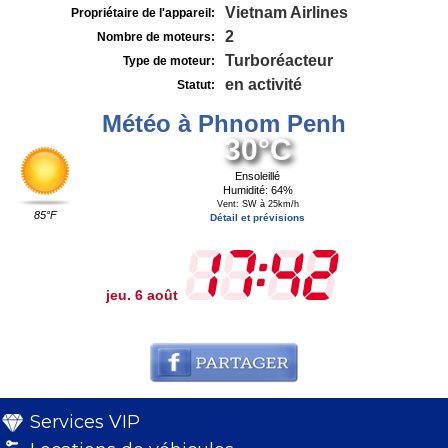
Vietnam Airlines
Propriétaire de l'appareil:
2
Nombre de moteurs:
Turboréacteur
Type de moteur:
en activité
Statut:
Météo à Phnom Penh
30°C
Ensoleillé
Humidité: 64%
Vent: SW à 25km/h
85°F
Détail et prévisions
jeu. 6 août
Services VIP