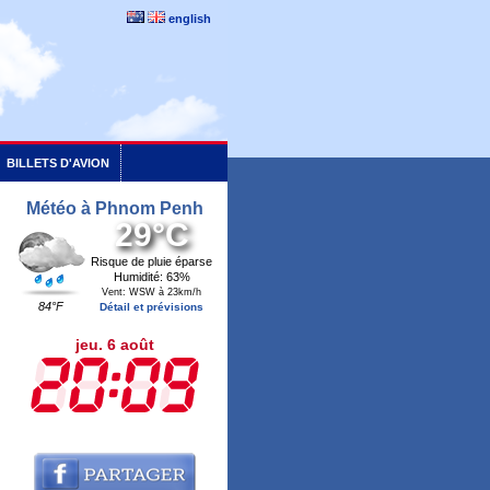
english
BILLETS D'AVION
Météo à Phnom Penh
29°C
Risque de pluie éparse
Humidité: 63%
Vent: WSW à 23km/h
84°F
Détail et prévisions
jeu. 6 août