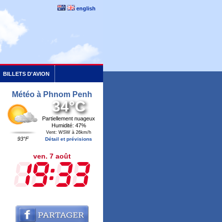
english
BILLETS D'AVION
Météo à Phnom Penh
34°C
Partiellement nuageux
Humidité: 47%
Vent: WSW à 26km/h
93°F
Détail et prévisions
ven. 7 août