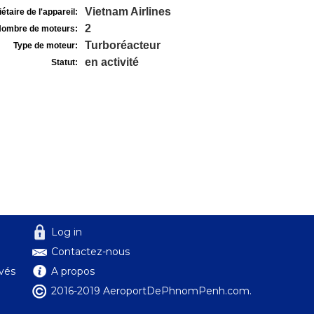
Vietnam Airlines
étaire de l'appareil:
2
ombre de moteurs:
Turboréacteur
Type de moteur:
en activité
Statut:
Log in
Contactez-nous
ivés
A propos
2016-2019 AeroportDePhnomPenh.com.