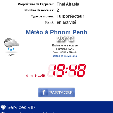
Thai Airasia
Propriétaire de l'appareil:
2
Nombre de moteurs:
Turboréacteur
Type de moteur:
en activité
Statut:
Météo à Phnom Penh
29°C
Bruine légère éparse
Humidité: 67%
Vent: WSW à 22km/h
84°F
Détail et prévisions
dim. 9 août
Services VIP