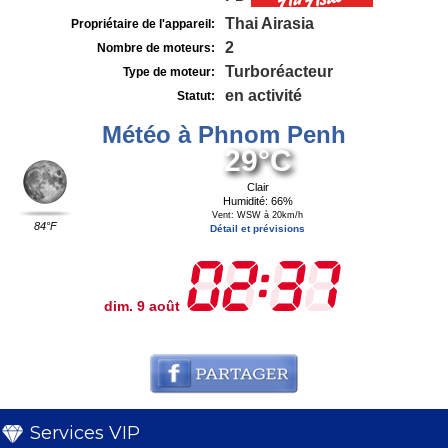
Thai Airasia
Propriétaire de l'appareil:
2
Nombre de moteurs:
Turboréacteur
Type de moteur:
en activité
Statut:
Météo à Phnom Penh
29°C
Clair
Humidité: 66%
Vent: WSW à 20km/h
84°F
Détail et prévisions
dim. 9 août
Services VIP