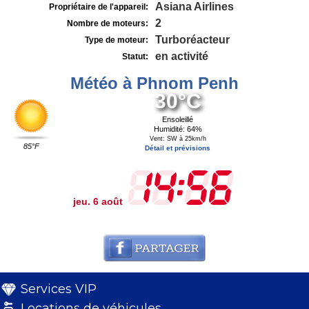
Asiana Airlines
Propriétaire de l'appareil:
2
Nombre de moteurs:
Turboréacteur
Type de moteur:
en activité
Statut:
Météo à Phnom Penh
30°C
Ensoleillé
Humidité: 64%
Vent: SW à 25km/h
85°F
Détail et prévisions
jeu. 6 août
Services VIP
Locations de véhicules