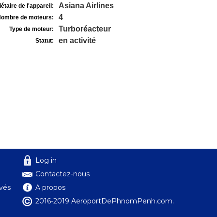
Asiana Airlines
étaire de l'appareil:
4
ombre de moteurs:
Turboréacteur
Type de moteur:
en activité
Statut:
Log in
Contactez-nous
ivés
A propos
2016-2019 AeroportDePhnomPenh.com.