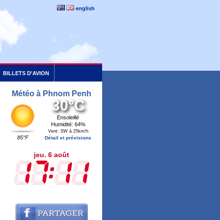
english
BILLETS D'AVION
Météo à Phnom Penh
30°C
Ensoleillé
Humidité: 64%
Vent: SW à 25km/h
85°F
Détail et prévisions
jeu. 6 août