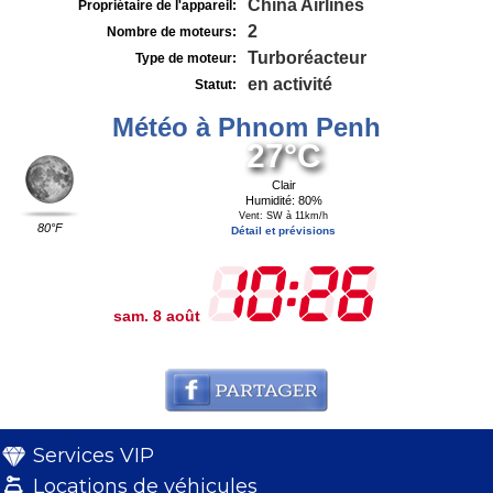
China Airlines
Propriétaire de l'appareil:
2
Nombre de moteurs:
Turboréacteur
Type de moteur:
en activité
Statut:
Météo à Phnom Penh
27°C
Clair
Humidité: 80%
Vent: SW à 11km/h
80°F
Détail et prévisions
sam. 8 août
Services VIP
Locations de véhicules