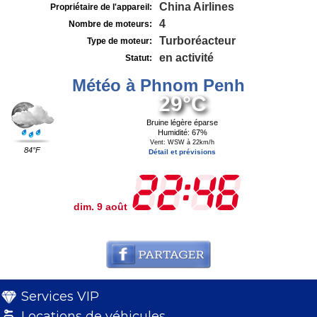
China Airlines
Propriétaire de l'appareil:
4
Nombre de moteurs:
Turboréacteur
Type de moteur:
en activité
Statut:
Météo à Phnom Penh
29°C
Bruine légère éparse
Humidité: 67%
Vent: WSW à 22km/h
84°F
Détail et prévisions
dim. 9 août
Services VIP
Locations de véhicules