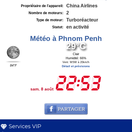
China Airlines
Propriétaire de l'appareil:
2
Nombre de moteurs:
Turboréacteur
Type de moteur:
en activité
Statut:
Météo à Phnom Penh
29°C
Clair
Humidité: 66%
Vent: WSW à 20km/h
84°F
Détail et prévisions
sam. 8 août
Services VIP