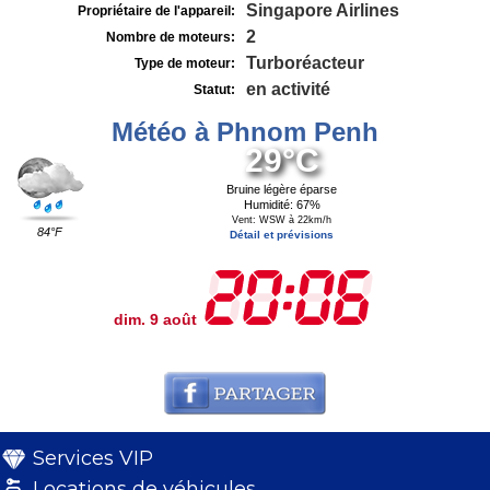
Singapore Airlines
Propriétaire de l'appareil:
2
Nombre de moteurs:
Turboréacteur
Type de moteur:
en activité
Statut:
Météo à Phnom Penh
29°C
Bruine légère éparse
Humidité: 67%
Vent: WSW à 22km/h
84°F
Détail et prévisions
dim. 9 août
Services VIP
Locations de véhicules