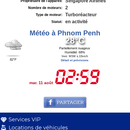
Singapore Airlines
Propriétaire de l'appareil:
2
Nombre de moteurs:
Turboréacteur
Type de moteur:
en activité
Statut:
Météo à Phnom Penh
28°C
Partiellement nuageux
Humidité: 68%
Vent: WSW à 22km/h
82°F
Détail et prévisions
mar. 11 août
Services VIP
Locations de véhicules