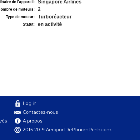
Singapore Airlines
étaire de l'appareil:
2
ombre de moteurs:
Turboréacteur
Type de moteur:
en activité
Statut:
Log in
Contactez-nous
ivés
A propos
2016-2019 AeroportDePhnomPenh.com.