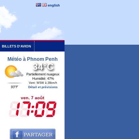
english
BILLETS D'AVION
Météo à Phnom Penh
34°C
Partiellement nuageux
Humidité: 47%
Vent: WSW à 26km/h
93°F
Détail et prévisions
ven. 7 août