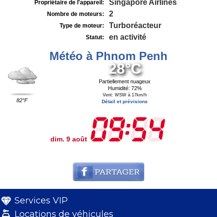
Singapore Airlines
Propriétaire de l'appareil:
2
Nombre de moteurs:
Turboréacteur
Type de moteur:
en activité
Statut:
Météo à Phnom Penh
28°C
Partiellement nuageux
Humidité: 72%
Vent: WSW à 17km/h
82°F
Détail et prévisions
dim. 9 août
Services VIP
Locations de véhicules