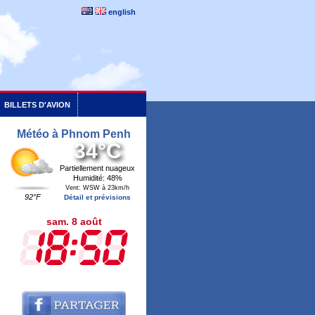
english
BILLETS D'AVION
Météo à Phnom Penh
34°C
Partiellement nuageux
Humidité: 48%
Vent: WSW à 23km/h
92°F
Détail et prévisions
sam. 8 août