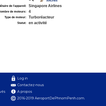
Singapore Airlines
étaire de l'appareil:
4
ombre de moteurs:
Turboréacteur
Type de moteur:
en activité
Statut:
Log in
Contactez-nous
ivés
A propos
2016-2019 AeroportDePhnomPenh.com.