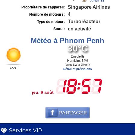
Singapore Airlines
Propriétaire de l'appareil:
4
Nombre de moteurs:
Turboréacteur
Type de moteur:
en activité
Statut:
Météo à Phnom Penh
30°C
Ensoleillé
Humidité: 64%
Vent: SW à 25km/h
85°F
Détail et prévisions
jeu. 6 août
Services VIP