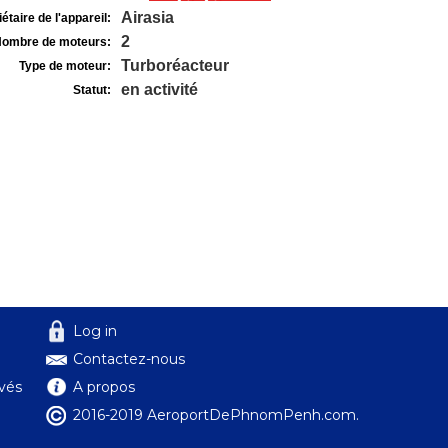
Airasia
étaire de l'appareil:
2
ombre de moteurs:
Turboréacteur
Type de moteur:
en activité
Statut:
Log in
Contactez-nous
ivés
A propos
2016-2019 AeroportDePhnomPenh.com.