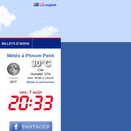
english
BILLETS D'AVION
Météo à Phnom Penh
30°C
Clair
Humidité: 57%
Vent: WSW à 21km/h
86°F
Détail et prévisions
ven. 7 août