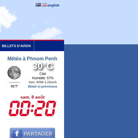
english
BILLETS D'AVION
Météo à Phnom Penh
30°C
Clair
Humidité: 57%
Vent: WSW à 21km/h
86°F
Détail et prévisions
sam. 8 août