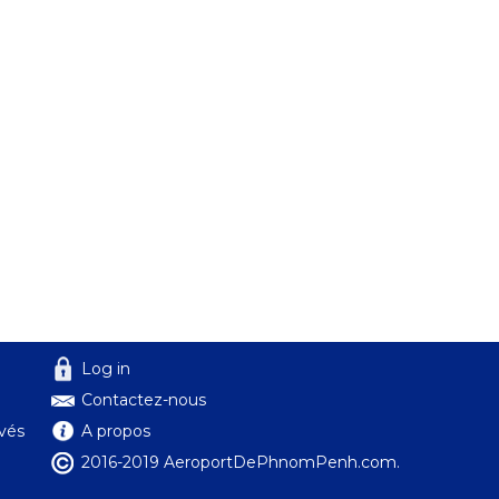
Log in
Contactez-nous
ivés
A propos
2016-2019 AeroportDePhnomPenh.com.