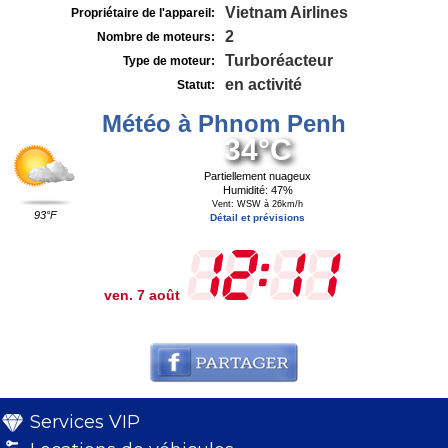
Vietnam Airlines
Propriétaire de l'appareil:
2
Nombre de moteurs:
Turboréacteur
Type de moteur:
en activité
Statut:
Météo à Phnom Penh
34°C
Partiellement nuageux
Humidité: 47%
Vent: WSW à 26km/h
93°F
Détail et prévisions
ven. 7 août
Services VIP