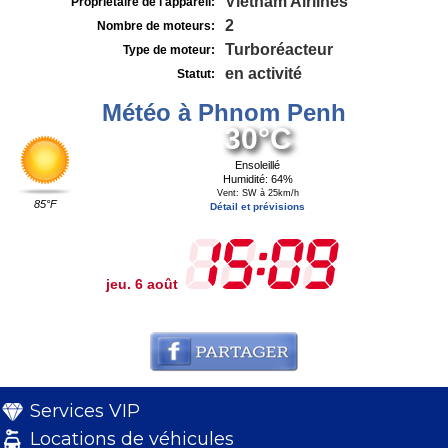
Vietnam Airlines
Propriétaire de l'appareil:
2
Nombre de moteurs:
Turboréacteur
Type de moteur:
en activité
Statut:
Météo à Phnom Penh
30°C
Ensoleillé
Humidité: 64%
Vent: SW à 25km/h
85°F
Détail et prévisions
jeu. 6 août
Services VIP
Locations de véhicules