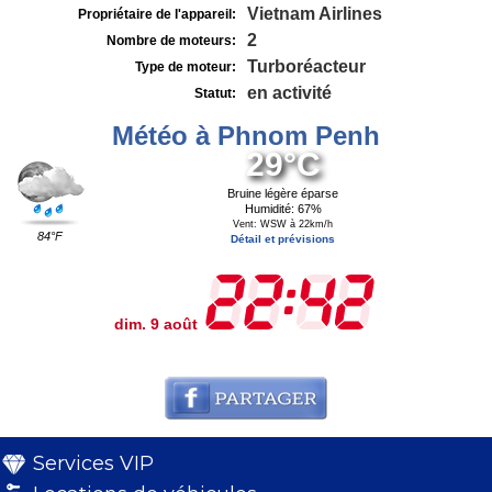
Vietnam Airlines
Propriétaire de l'appareil:
2
Nombre de moteurs:
Turboréacteur
Type de moteur:
en activité
Statut:
Météo à Phnom Penh
29°C
Bruine légère éparse
Humidité: 67%
Vent: WSW à 22km/h
84°F
Détail et prévisions
dim. 9 août
Services VIP