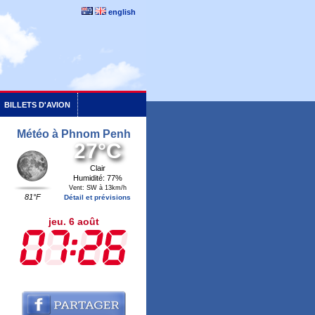
english
BILLETS D'AVION
Météo à Phnom Penh
27°C
Clair
Humidité: 77%
Vent: SW à 13km/h
81°F
Détail et prévisions
jeu. 6 août