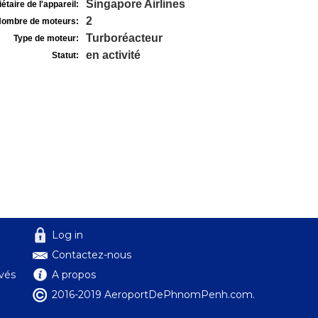
Singapore Airlines
étaire de l'appareil:
2
ombre de moteurs:
Turboréacteur
Type de moteur:
en activité
Statut:
Log in
Contactez-nous
ivés
A propos
2016-2019 AeroportDePhnomPenh.com.