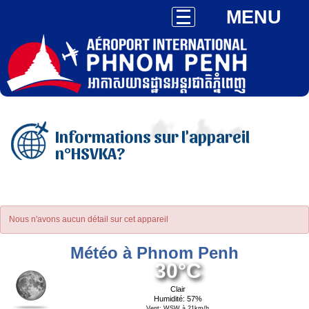
MENU
Informations sur l'appareil
n°HSVKA?
Nous n'avons aucun détail sur cet appareil
Météo à Phnom Penh
30°C
Clair
Humidité: 57%
Vent: WSW à 21km/h