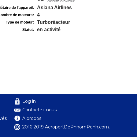
Asiana Airlines
étaire de l'appareil:
4
ombre de moteurs:
Turboréacteur
Type de moteur:
en activité
Statut:
Log in
Contactez-nous
ivés
A propos
2016-2019 AeroportDePhnomPenh.com.