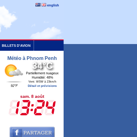
english
BILLETS D'AVION
Météo à Phnom Penh
34°C
Partiellement nuageux
Humidité: 48%
Vent: WSW à 23km/h
92°F
Détail et prévisions
sam. 8 août