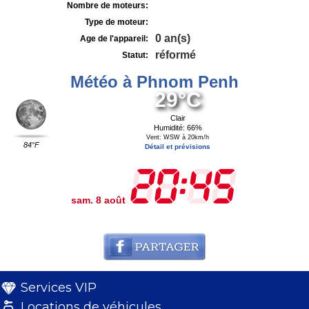
Nombre de moteurs:
Type de moteur:
0 an(s)
Age de l'appareil:
réformé
Statut:
Météo à Phnom Penh
29°C
Clair
Humidité: 66%
Vent: WSW à 20km/h
84°F
Détail et prévisions
sam. 8 août
Services VIP
Locations de véhicules