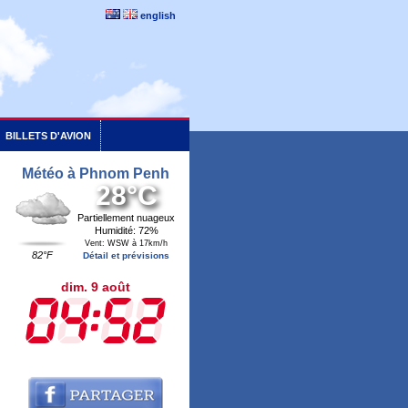
english
BILLETS D'AVION
Météo à Phnom Penh
28°C
Partiellement nuageux
Humidité: 72%
Vent: WSW à 17km/h
82°F
Détail et prévisions
dim. 9 août