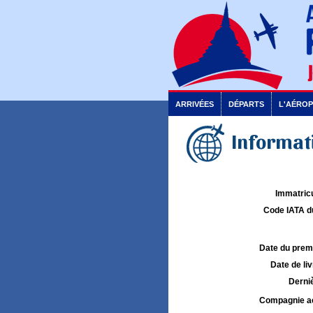
ARRIVÉES
DÉPARTS
L'AÉRO
Informati
Immatricu
Code IATA d
Date du premie
Date de liv
Derniè
Compagnie aé