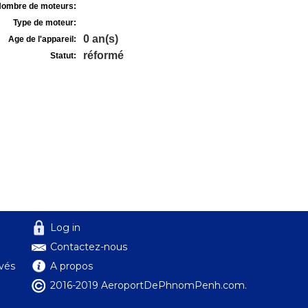
ombre de moteurs:
Type de moteur:
0 an(s)
Age de l'appareil:
réformé
Statut:
Log in
Contactez-nous
ivés
A propos
2016-2019 AeroportDePhnomPenh.com.