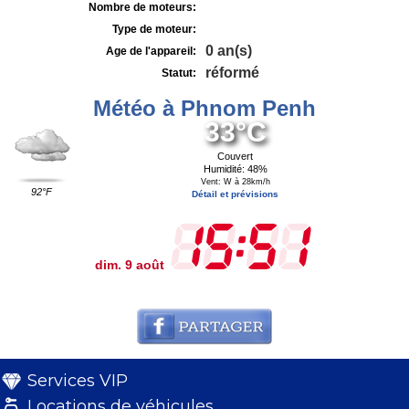
Nombre de moteurs:
Type de moteur:
0 an(s)
Age de l'appareil:
réformé
Statut:
Météo à Phnom Penh
33°C
Couvert
Humidité: 48%
Vent: W à 28km/h
92°F
Détail et prévisions
dim. 9 août
Services VIP
Locations de véhicules