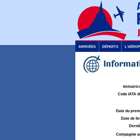
ARRIVÉES
DÉPARTS
L'AÉRO
Informati
Immatricu
Code IATA d
Date du premie
Date de liv
Derniè
Compagnie aé