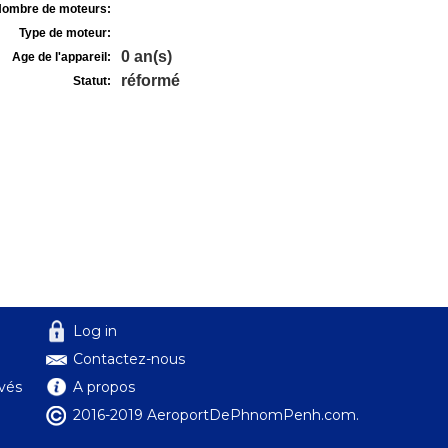
ombre de moteurs:
Type de moteur:
0 an(s)
Age de l'appareil:
réformé
Statut:
Log in
Contactez-nous
ivés
A propos
2016-2019 AeroportDePhnomPenh.com.