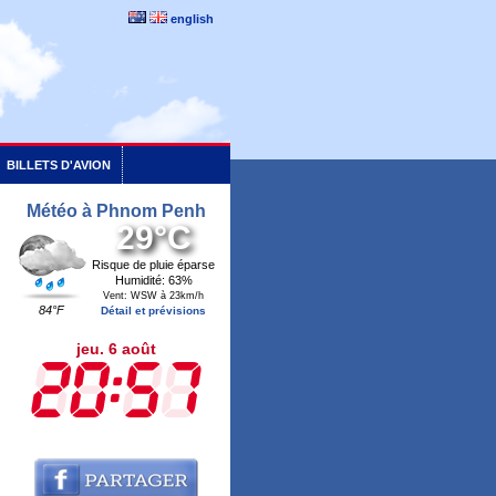
english
BILLETS D'AVION
Météo à Phnom Penh
29°C
Risque de pluie éparse
Humidité: 63%
Vent: WSW à 23km/h
84°F
Détail et prévisions
jeu. 6 août