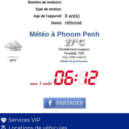
Nombre de moteurs:
Type de moteur:
0 an(s)
Age de l'appareil:
réformé
Statut:
Météo à Phnom Penh
27°C
Partiellement nuageux
Humidité: 79%
Vent: SSW à 9km/h
80°F
Détail et prévisions
ven. 7 août
Services VIP
Locations de véhicules