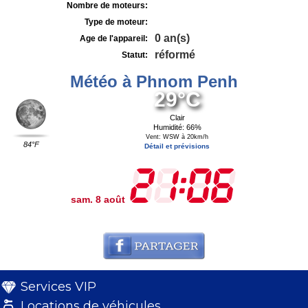
Nombre de moteurs:
Type de moteur:
0 an(s)
Age de l'appareil:
réformé
Statut:
Météo à Phnom Penh
29°C
Clair
Humidité: 66%
Vent: WSW à 20km/h
84°F
Détail et prévisions
sam. 8 août
Services VIP
Locations de véhicules