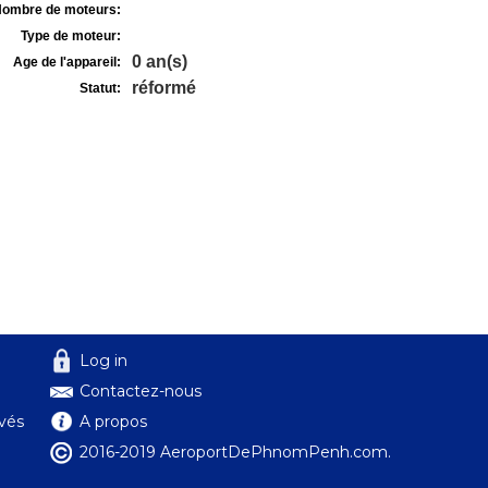
ombre de moteurs:
Type de moteur:
0 an(s)
Age de l'appareil:
réformé
Statut:
Log in
Contactez-nous
ivés
A propos
2016-2019 AeroportDePhnomPenh.com.