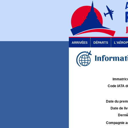
ARRIVÉES
DÉPARTS
L'AÉRO
Informati
Immatricu
Code IATA d
Date du premie
Date de liv
Derniè
Compagnie aé