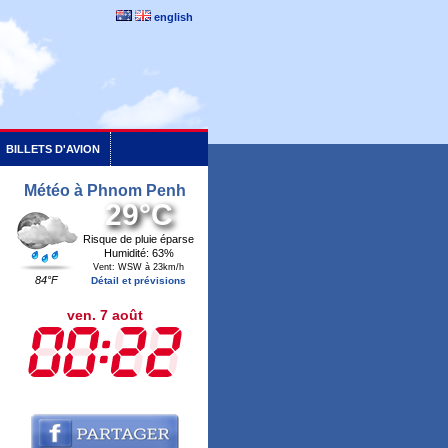
english
BILLETS D'AVION
Météo à Phnom Penh
29°C
Risque de pluie éparse
Humidité: 63%
Vent: WSW à 23km/h
84°F
Détail et prévisions
ven. 7 août