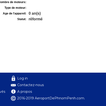
ombre de moteurs:
Type de moteur:
0 an(s)
Age de l'appareil:
réformé
Statut:
Log in
Contactez-nous
ivés
A propos
2016-2019 AeroportDePhnomPenh.com.