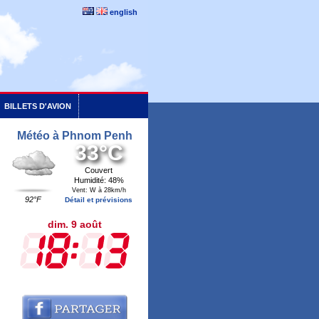
english
BILLETS D'AVION
Météo à Phnom Penh
33°C
Couvert
Humidité: 48%
Vent: W à 28km/h
92°F
Détail et prévisions
dim. 9 août