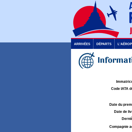
ARRIVÉES
DÉPARTS
L'AÉRO
Informati
Immatricu
Code IATA d
Date du premie
Date de liv
Derniè
Compagnie aé