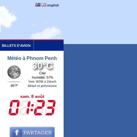
english
BILLETS D'AVION
Météo à Phnom Penh
30°C
Clair
Humidité: 57%
Vent: WSW à 21km/h
86°F
Détail et prévisions
sam. 8 août