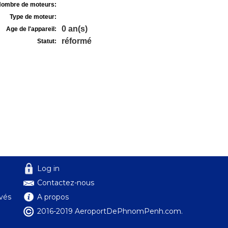
ombre de moteurs:
Type de moteur:
0 an(s)
Age de l'appareil:
réformé
Statut:
Log in
Contactez-nous
ivés
A propos
2016-2019 AeroportDePhnomPenh.com.