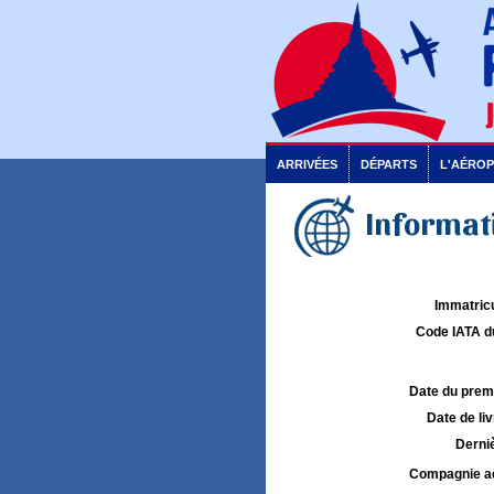
ARRIVÉES
DÉPARTS
L'AÉRO
Informati
Immatricu
Code IATA d
Date du premie
Date de liv
Derniè
Compagnie aé