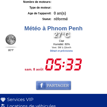
Nombre de moteurs:
Type de moteur:
0 an(s)
Age de l'appareil:
réformé
Statut:
Météo à Phnom Penh
27°C
Clair
Humidité: 80%
Vent: SW à 11km/h
80°F
Détail et prévisions
sam. 8 août
Services VIP
Locations de véhicules