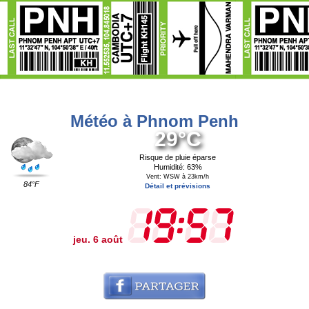
Météo à Phnom Penh
29°C
Risque de pluie éparse
Humidité: 63%
Vent: WSW à 23km/h
84°F
Détail et prévisions
jeu. 6 août