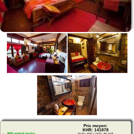
Prix moyen:
KHR: 141878
Wifi gratuit inclus
EUR: 30€ / USD: 35.01$