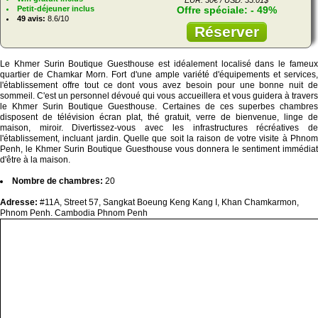
Petit-déjeuner inclus
Offre spéciale: - 49%
49 avis:
8.6/10
Réserver
Le Khmer Surin Boutique Guesthouse est idéalement localisé dans le fameux
quartier de Chamkar Morn. Fort d'une ample variété d'équipements et services,
l'établissement offre tout ce dont vous avez besoin pour une bonne nuit de
sommeil. C'est un personnel dévoué qui vous accueillera et vous guidera à travers
le Khmer Surin Boutique Guesthouse. Certaines de ces superbes chambres
disposent de télévision écran plat, thé gratuit, verre de bienvenue, linge de
maison, miroir. Divertissez-vous avec les infrastructures récréatives de
l'établissement, incluant jardin. Quelle que soit la raison de votre visite à Phnom
Penh, le Khmer Surin Boutique Guesthouse vous donnera le sentiment immédiat
d'être à la maison.
Nombre de chambres:
20
Adresse:
#11A, Street 57, Sangkat Boeung Keng Kang I, Khan Chamkarmon,
Phnom Penh. Cambodia Phnom Penh