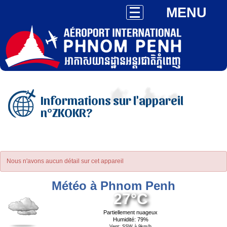
MENU
Informations sur l'appareil
n°ZKOKR?
Nous n'avons aucun détail sur cet appareil
Météo à Phnom Penh
27°C
Partiellement nuageux
Humidité: 79%
Vent: SSW à 9km/h